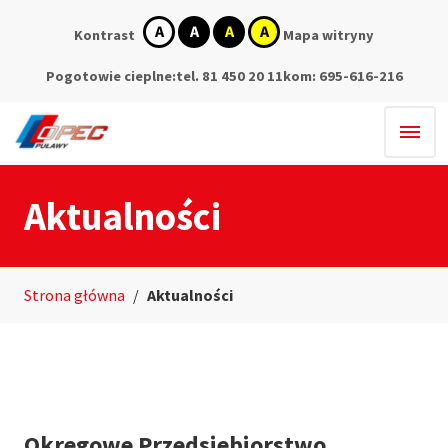
kontrast
kontrast
kontrast
kontrast
Kontrast
Mapa witryny
domyślny
biały
czarny
żółty
tekst
tekst
tekst
na
na
na
Pogotowie cieplne:
tel. 81 450 20 11
kom: 695-616-216
czarnym
żółtym
czarnym
Aktualności
Strona główna
/
Aktualności
Okręgowe Przedsiębiorstwo