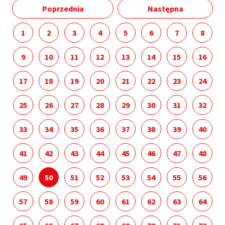
Poprzednia
Następna
1
2
3
4
5
6
7
8
9
10
11
12
13
14
15
16
17
18
19
20
21
22
23
24
25
26
27
28
29
30
31
32
33
34
35
36
37
38
39
40
41
42
43
44
45
46
47
48
49
50
51
52
53
54
55
56
57
58
59
60
61
62
63
64