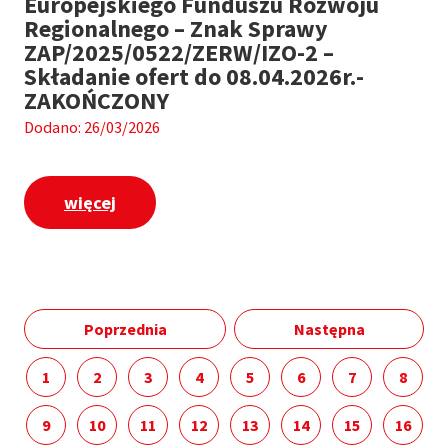
Europejskiego Funduszu Rozwoju
Regionalnego – Znak Sprawy
ZAP/2025/0522/ZERW/IZO-2 –
Składanie ofert do 08.04.2026r.-
ZAKOŃCZONY
Dodano: 26/03/2026
więcej
Poprzednia
Następna
1
2
3
4
5
6
7
8
9
10
11
12
13
14
15
16