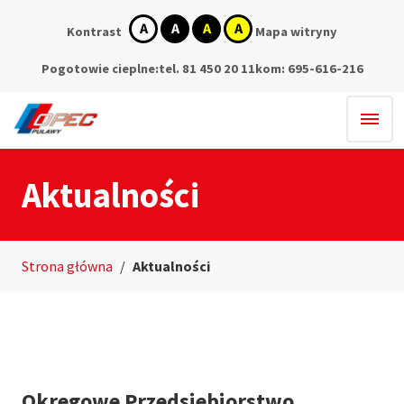
kontrast
kontrast
kontrast
kontrast
Kontrast
Mapa witryny
domyślny
biały
czarny
żółty
tekst
tekst
tekst
na
na
na
Pogotowie cieplne:
tel. 81 450 20 11
kom: 695-616-216
czarnym
żółtym
czarnym
Aktualności
Strona główna
/
Aktualności
Okręgowe Przedsiębiorstwo