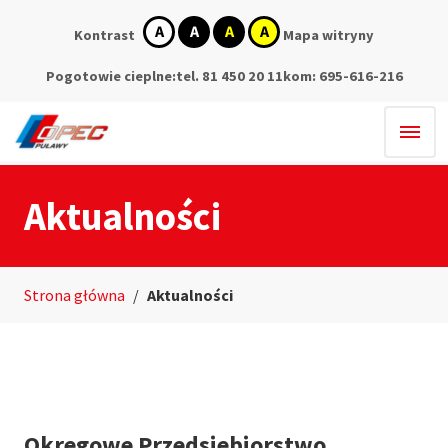
kontrast
kontrast
kontrast
kontrast
Kontrast
Mapa witryny
domyślny
biały
czarny
żółty
tekst
tekst
tekst
na
na
na
Pogotowie cieplne:
tel. 81 450 20 11
kom: 695-616-216
czarnym
żółtym
czarnym
Aktualności
Strona główna
/
Aktualności
Okręgowe Przedsiębiorstwo