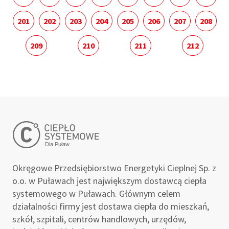
201
202
203
204
205
206
207
208
209
210
211
212
Okręgowe Przedsiębiorstwo Energetyki Cieplnej Sp. z
o.o. w Puławach jest największym dostawcą ciepła
systemowego w Puławach. Głównym celem
działalności firmy jest dostawa ciepła do mieszkań,
szkół, szpitali, centrów handlowych, urzędów,